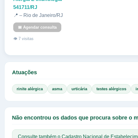
541711/RJ
📍 – Rio de Janeiro/RJ
📅 Agendar consulta
👁 7 visitas
Atuações
rinite alérgica
asma
urticária
testes alérgicos
i
Não encontrou os dados que procura sobre o 
Consulte também o Cadastro Nacional de Estabelecim