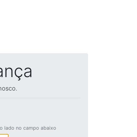
ança
nosco.
ao lado no campo abaixo