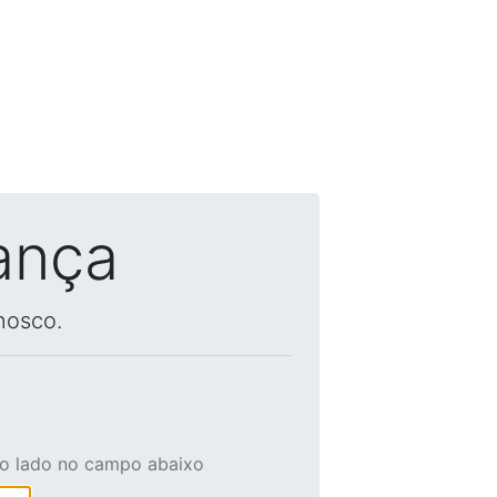
ança
nosco.
ao lado no campo abaixo