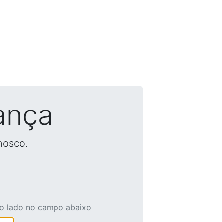
ança
nosco.
ao lado no campo abaixo