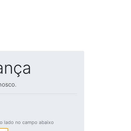
ança
nosco.
ao lado no campo abaixo