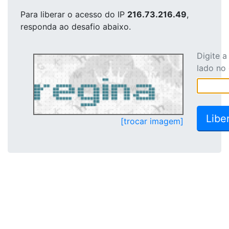
Para liberar o acesso
do IP
216.73.216.49
,
responda ao desafio abaixo.
Digite 
lado no
[trocar imagem]