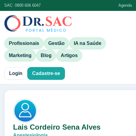
SAC: 0800 606 6047
Agenda
Profissionais
Gestão
IA na Saúde
Marketing
Blog
Artigos
Login
Cadastre-se
Lais Cordeiro Sena Alves
Anestesiologia