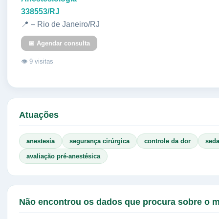
338553/RJ
📍 – Rio de Janeiro/RJ
📅 Agendar consulta
👁 9 visitas
Atuações
anestesia
segurança cirúrgica
controle da dor
sed
avaliação pré-anestésica
Não encontrou os dados que procura sobre o 