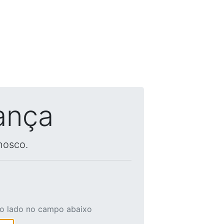
ança
nosco.
ao lado no campo abaixo