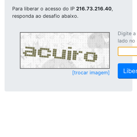
Para liberar o acesso
do IP
216.73.216.40
,
responda ao desafio abaixo.
Digite 
lado no
[trocar imagem]