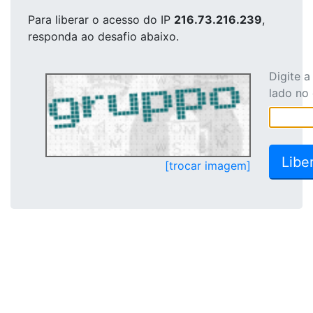
Para liberar o acesso
do IP
216.73.216.239
,
responda ao desafio abaixo.
Digite 
lado no
[trocar imagem]