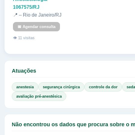
1067575/RJ
📍 – Rio de Janeiro/RJ
📅 Agendar consulta
👁 11 visitas
Atuações
anestesia
segurança cirúrgica
controle da dor
sed
avaliação pré-anestésica
Não encontrou os dados que procura sobre o 