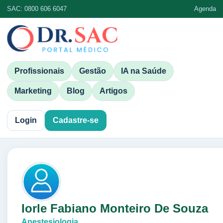
SAC: 0800 606 6047
Agenda
Profissionais
Gestão
IA na Saúde
Marketing
Blog
Artigos
Login
Cadastre-se
Iorle Fabiano Monteiro De Souza
Anestesiologia