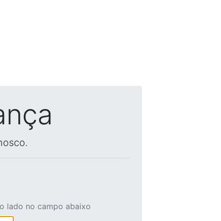
ança
nosco.
ao lado no campo abaixo