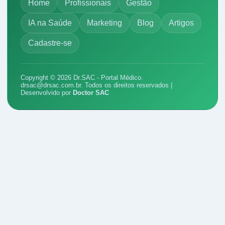
Home
Profissionais
Gestão
IA na Saúde
Marketing
Blog
Artigos
Cadastre-se
Copyright © 2026 Dr.SAC - Portal Médico.
drsac@drsac.com.br
. Todos os direitos reservados |
Desenvolvido por
Doctor SAC