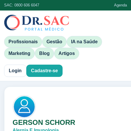
SAC: 0800 606 6047
Agenda
Profissionais
Gestão
IA na Saúde
Marketing
Blog
Artigos
Login
Cadastre-se
GERSON SCHORR
Alergia E Imunologia