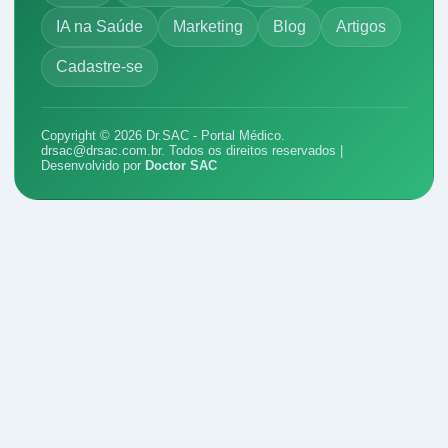
IA na Saúde
Marketing
Blog
Artigos
Cadastre-se
Copyright © 2026 Dr.SAC - Portal Médico.
drsac@drsac.com.br
. Todos os direitos reservados |
Desenvolvido por
Doctor SAC