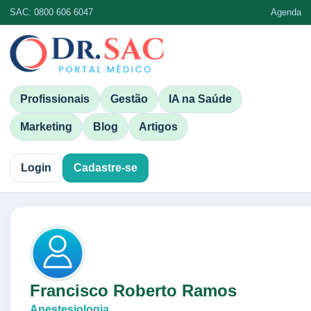
SAC: 0800 606 6047
Agenda
Profissionais
Gestão
IA na Saúde
Marketing
Blog
Artigos
Login
Cadastre-se
Francisco Roberto Ramos
Anestesiologia