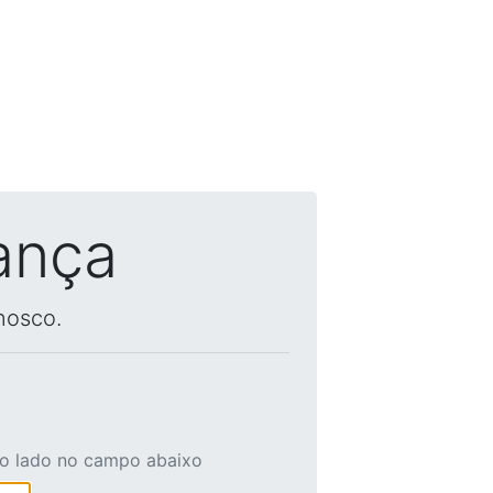
ança
nosco.
ao lado no campo abaixo