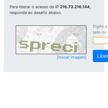
Para liberar o acesso
do IP
216.73.216.144
,
responda ao desafio abaixo.
Digite 
lado no
[trocar imagem]