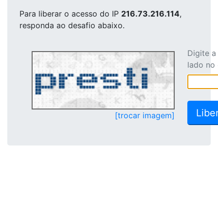
Para liberar o acesso
do IP
216.73.216.114
,
responda ao desafio abaixo.
Digite 
lado no
[trocar imagem]