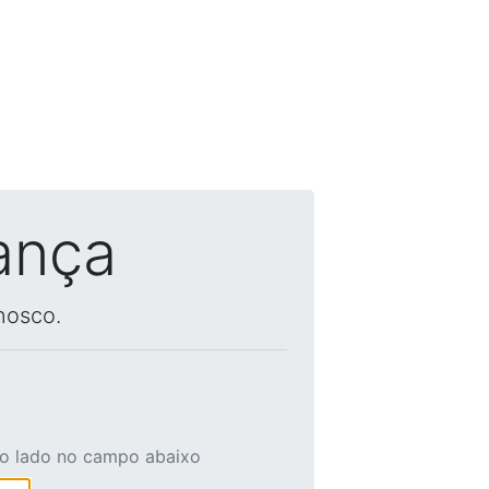
ança
nosco.
ao lado no campo abaixo