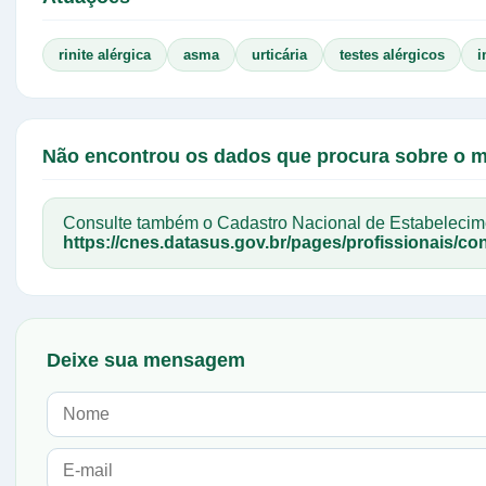
rinite alérgica
asma
urticária
testes alérgicos
i
Não encontrou os dados que procura sobre o 
Consulte também o Cadastro Nacional de Estabelec
https://cnes.datasus.gov.br/pages/profissionais/con
Deixe sua mensagem