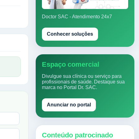
Doctor SAC - Atendimento 24x7
Conhecer soluções
Espaço comercial
Divulgue sua clínica ou serviço para
profissionais de saúde. Destaque sua
marca no Portal Dr. SAC.
Anunciar no portal
Conteúdo patrocinado