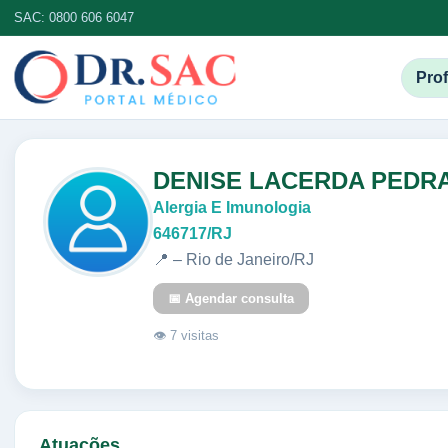
SAC: 0800 606 6047
Prof
DENISE LACERDA PEDRA
Alergia E Imunologia
646717/RJ
📍 – Rio de Janeiro/RJ
📅 Agendar consulta
👁 7 visitas
Atuações