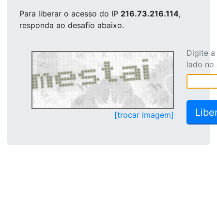
Para liberar o acesso
do IP
216.73.216.114
,
responda ao desafio abaixo.
Digite 
lado no
[trocar imagem]