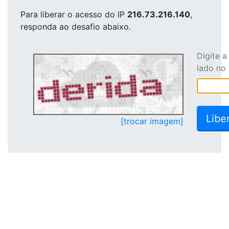
Para liberar o acesso
do IP
216.73.216.140
,
responda ao desafio abaixo.
Digite 
lado no
[trocar imagem]