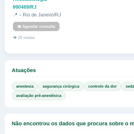
990469/RJ
📍 – Rio de Janeiro/RJ
📅 Agendar consulta
👁 10 visitas
Atuações
anestesia
segurança cirúrgica
controle da dor
sed
avaliação pré-anestésica
Não encontrou os dados que procura sobre o 