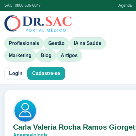
SAC: 0800 606 6047
Agenda
Profissionais
Gestão
IA na Saúde
Marketing
Blog
Artigos
Login
Cadastre-se
Carla Valeria Rocha Ramos Giorget
Anestesiologia