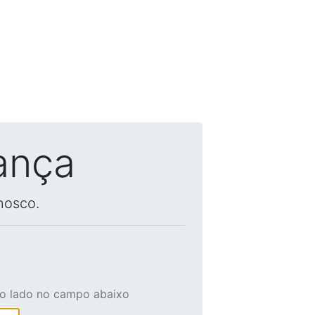
ança
nosco.
ao lado no campo abaixo