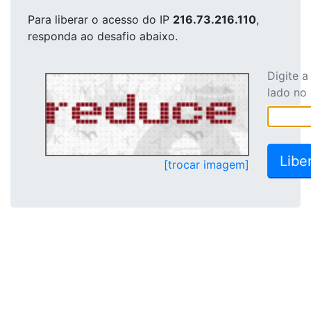
Para liberar o acesso
do IP
216.73.216.110
,
responda ao desafio abaixo.
Digite 
lado no
[trocar imagem]