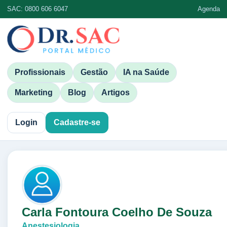
SAC: 0800 606 6047
Agenda
Profissionais
Gestão
IA na Saúde
Marketing
Blog
Artigos
Login
Cadastre-se
Carla Fontoura Coelho De Souza
Anestesiologia