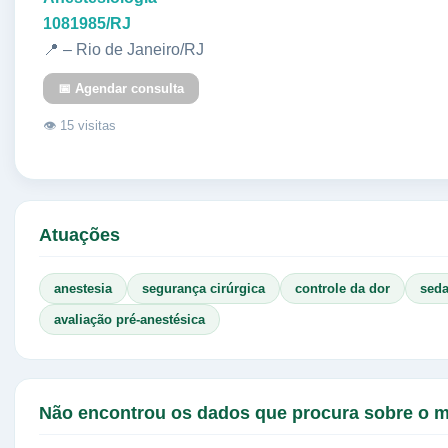
1081985/RJ
📍 – Rio de Janeiro/RJ
📅 Agendar consulta
👁 15 visitas
Atuações
anestesia
segurança cirúrgica
controle da dor
sed
avaliação pré-anestésica
Não encontrou os dados que procura sobre o 