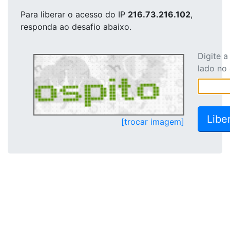
Para liberar o acesso
do IP
216.73.216.102
,
responda ao desafio abaixo.
Digite 
lado no
[trocar imagem]