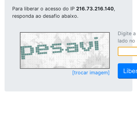
Para liberar o acesso
do IP
216.73.216.140
,
responda ao desafio abaixo.
Digite 
lado no
[trocar imagem]