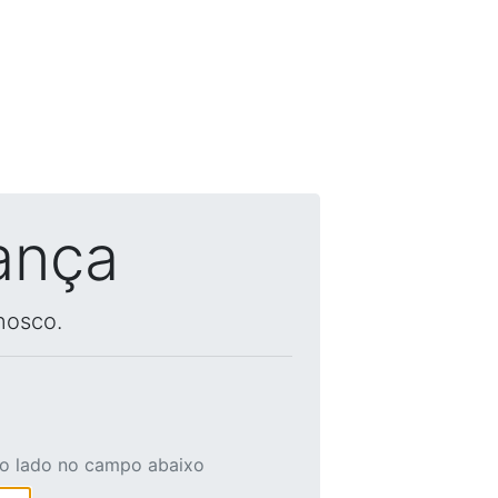
ança
nosco.
ao lado no campo abaixo