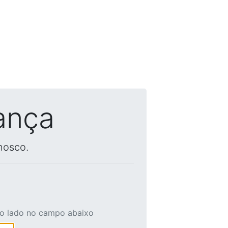
ança
nosco.
ao lado no campo abaixo