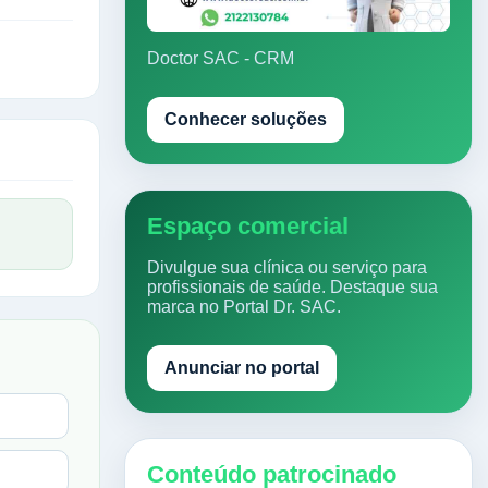
Doctor SAC - CRM
Conhecer soluções
Espaço comercial
Divulgue sua clínica ou serviço para
profissionais de saúde. Destaque sua
marca no Portal Dr. SAC.
Anunciar no portal
Conteúdo patrocinado