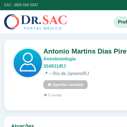
SAC: 0800 606 6047
Prof
Antonio Martins Dias Pire
Anestesiologia
354931/RJ
📍 – Rio de Janeiro/RJ
📅 Agendar consulta
👁 5 visitas
Atuações