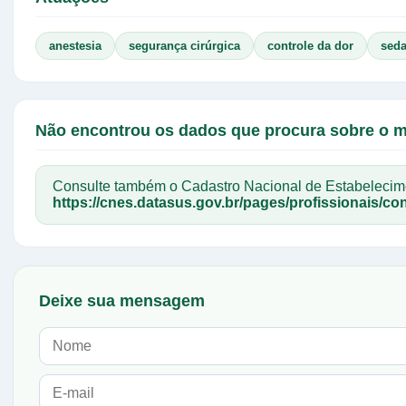
anestesia
segurança cirúrgica
controle da dor
sed
Não encontrou os dados que procura sobre o 
Consulte também o Cadastro Nacional de Estabelec
https://cnes.datasus.gov.br/pages/profissionais/con
Deixe sua mensagem