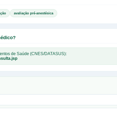
ação
avaliação pré-anestésica
médico?
imentos de Saúde (CNES/DATASUS):
sulta.jsp