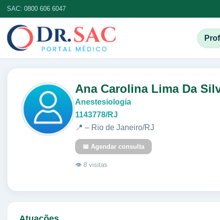
SAC: 0800 606 6047
Prof
Ana Carolina Lima Da Sil
Anestesiologia
1143778/RJ
📍 – Rio de Janeiro/RJ
📅 Agendar consulta
👁 8 visitas
Atuações