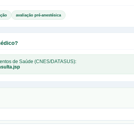
ação
avaliação pré-anestésica
médico?
imentos de Saúde (CNES/DATASUS):
sulta.jsp