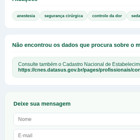
anestesia
segurança cirúrgica
controle da dor
sed
Não encontrou os dados que procura sobre o 
Consulte também o Cadastro Nacional de Estabelec
https://cnes.datasus.gov.br/pages/profissionais/con
Deixe sua mensagem