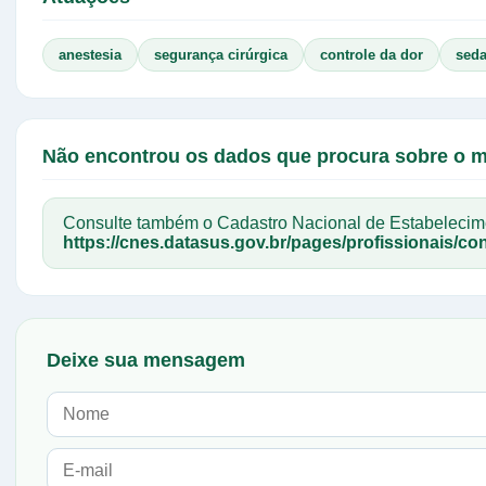
anestesia
segurança cirúrgica
controle da dor
sed
Não encontrou os dados que procura sobre o 
Consulte também o Cadastro Nacional de Estabelec
https://cnes.datasus.gov.br/pages/profissionais/con
Deixe sua mensagem