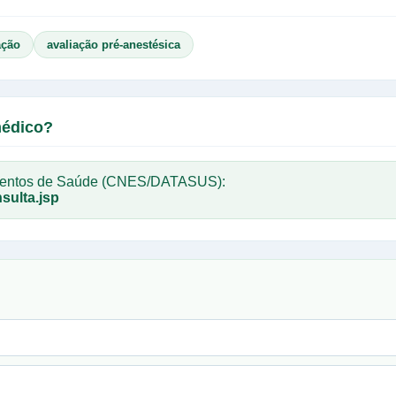
ação
avaliação pré-anestésica
médico?
imentos de Saúde (CNES/DATASUS):
sulta.jsp