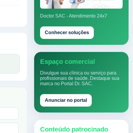
Doctor SAC - Atendimento 24x7
Conhecer soluções
Espaço comercial
Divulgue sua clínica ou serviço para
profissionais de saúde. Destaque sua
marca no Portal Dr. SAC.
Anunciar no portal
Conteúdo patrocinado