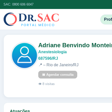
SAC: 0800 606 6047
Prof
Adriane Benvindo Montei
Anestesiologia
687596/RJ
📍 – Rio de Janeiro/RJ
📅 Agendar consulta
👁 8 visitas
Atuações