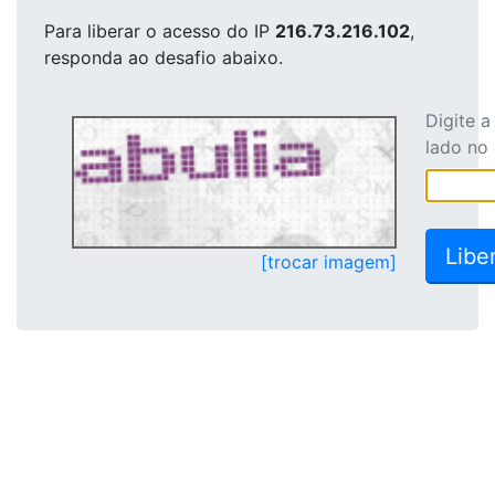
Para liberar o acesso
do IP
216.73.216.102
,
responda ao desafio abaixo.
Digite 
lado no
[trocar imagem]