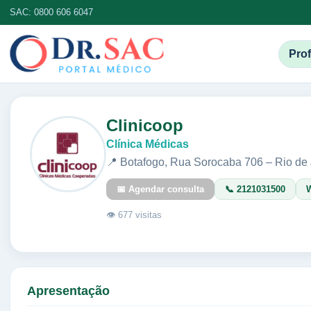
SAC: 0800 606 6047
Prof
Clinicoop
Clínica Médicas
📍 Botafogo, Rua Sorocaba 706 – Rio de
📅 Agendar consulta
📞 2121031500
👁 677 visitas
Apresentação