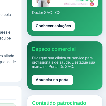
Doctor SAC - CX
 e pela
Conhecer soluções
tares e
 equipe
Espaço comercial
co aliado
Divulgue sua clínica ou serviço para
 qualidade
profissionais de saúde. Destaque sua
marca no Portal Dr. SAC.
Anunciar no portal
Conteúdo patrocinado