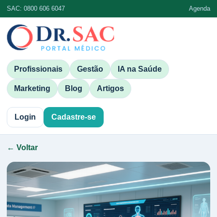
SAC: 0800 606 6047
Agenda
Profissionais
Gestão
IA na Saúde
Marketing
Blog
Artigos
Login
Cadastre-se
← Voltar