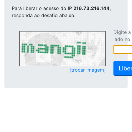
Para liberar o acesso
do IP
216.73.216.144
,
responda ao desafio abaixo.
Digite 
lado no
[trocar imagem]